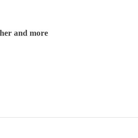
cher and
more
r kin.
dapted from translation by G.U.Pope, 1906)
 RESERVED