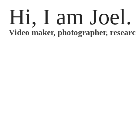
Hi, I am Joel.
Video maker, photographer, resear
யாதும் ஊரே, யாவரும் கேளிர்.
To us all towns are our own, everyone ou
Kaniyan Poongundran, Purananuru - 192 (A
©2025 JOEL FERNANDO. ALL RIGHTS